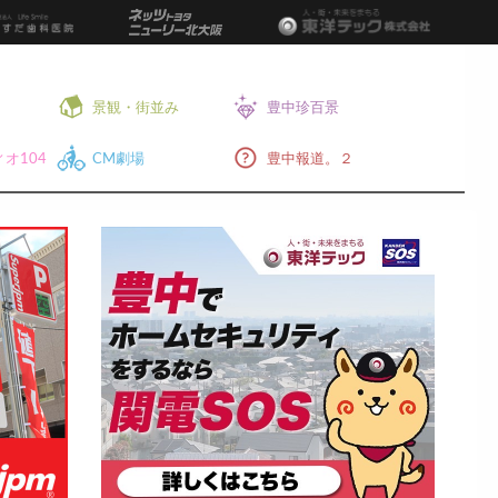
景観・街並み
豊中珍百景
オ104
CM劇場
豊中報道。２