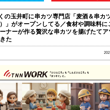
くの玉井町に串カツ専門店「麦酒＆串カツ
）」がオープンしてる／食材や調味料に
ーナーが作る贅沢な串カツを揚げたてア
きた
20