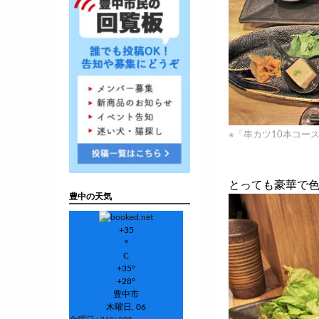
※「串カツ10本コース
とっても豪華で
豊中の天気
+
35
°
C
+
35°
+
28°
豊中市
木曜日, 06