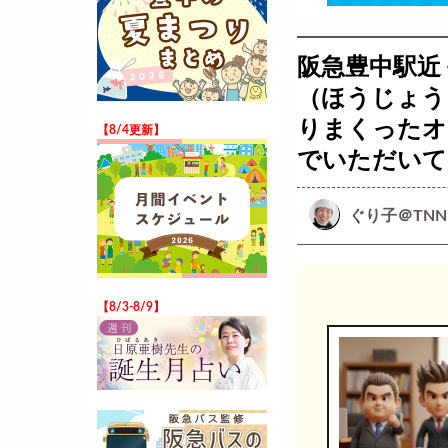
阪急豊中駅近
（ほうじょう
りまくったオ
【8/4更新】
でいただいて
ぐり子＠TNN
【8/3-8/9】