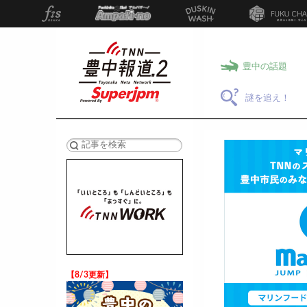
豊中の話題
謎を追え！
検索
【8/3更新】