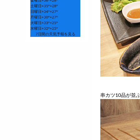
金曜日
+
36°
+
28°
土曜日
+
35°
+
28°
日曜日
+
34°
+
27°
月曜日
+
30°
+
27°
火曜日
+
33°
+
25°
水曜日
+
32°
+
25°
7日間の天気予報を見る
串カツ10品が並