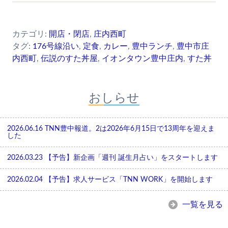
カテゴリ:
開店・閉店
,
庄内西町
タグ:
176号線沿い
,
定食
,
カレー
,
豊中ランチ
,
豊中市庄
内西町
,
伝説のすた丼屋
,
イオンタウン豊中庄内
,
すた丼
おしらせ
2026.06.16
TNN豊中報道。2は2026年6月15日で13周年を迎えま
した
2026.03.23
【予告】新企画「週刊 誕生月占い」をスタートします
2026.02.04
【予告】求人サービス「TNN WORK」を開始します
一覧を見る