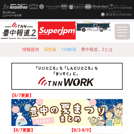
menu
情報提供
回覧板
CM劇場
豊中報道。2とは
【8/7更新】
【8/7更新】
【8/3-8/9】