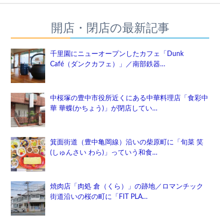
開店・閉店の最新記事
千里園にニューオープンしたカフェ「Dunk
Café（ダンクカフェ）」／南部鉄器…
中桜塚の豊中市役所近くにある中華料理店「食彩中
華 華蝶(かちょう)」が閉店してい…
箕面街道（豊中亀岡線）沿いの柴原町に「旬菜 笑
(しゅんさい わら)」っていう和食…
焼肉店「肉処 倉（くら）」の跡地／ロマンチック
街道沿いの桜の町に「FIT PLA…