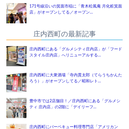
171号線沿いの箕面市稲に「青木松風庵 月化粧箕面
店」がオープンしてる／オープン…
庄内西町の最新記事
庄内西町にある「グルメシティ庄内店」が「フード
スタイル庄内店」へリニューアルする…
庄内西町に大衆酒場「寺内貫太郎（てらうちかんた
ろう）」がオープンしてる／昭和レト…
豊中市では2店舗目！／庄内西町にある「グルメシ
ティ 庄内店」の2階に「デイリーフ…
庄内西町にバーベキュー料理専門店「アメリカン