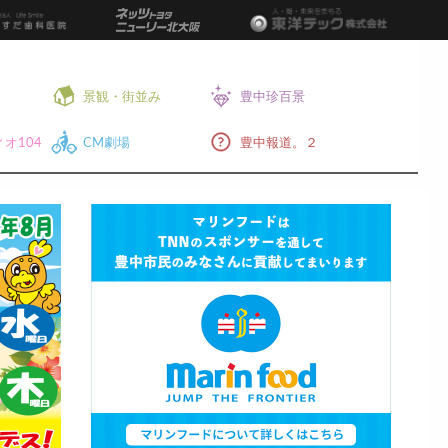
景観・街並み
豊中珍百景
オ104
CM劇場
豊中報道。２