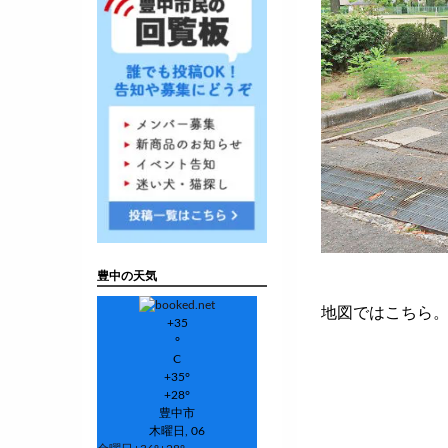
豊中の天気
地図ではこちら
+
35
°
C
+
35°
+
28°
豊中市
木曜日, 06