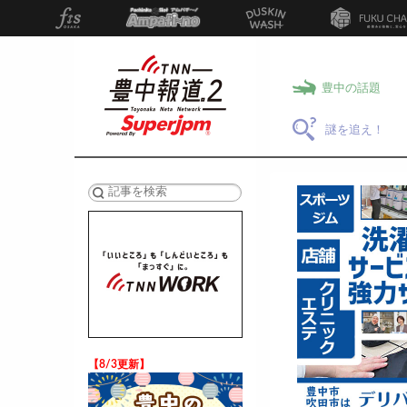
豊中の話題
謎を追え！
検索
【8/3更新】