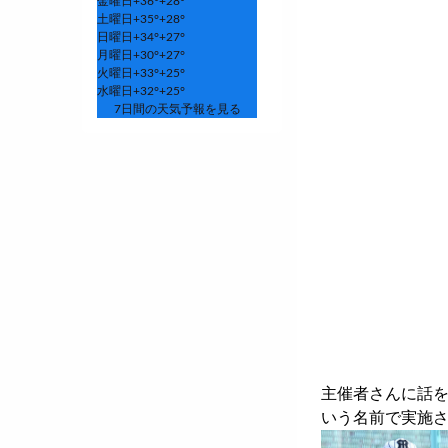
金曜日
+
36°
+
28°
土曜日
+
35°
+
28°
日曜日
+
34°
+
27°
月曜日
+
30°
+
27°
火曜日
+
33°
+
25°
水曜日
+
32°
+
25°
7日間の天気予報を見る
主催者さんに話を
いう名前で実施