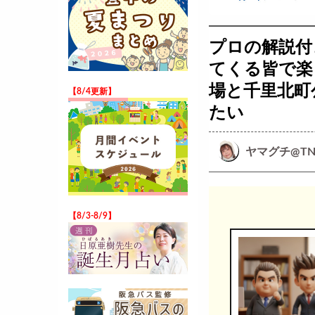
プロの解説付
てくる皆で楽
場と千里北町
【8/4更新】
たい
ヤマグチ@TN
【8/3-8/9】