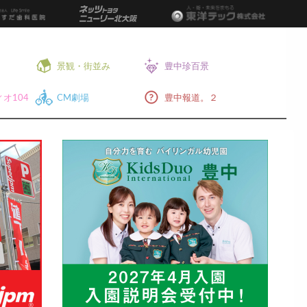
景観・街並み
豊中珍百景
オ104
CM劇場
豊中報道。２