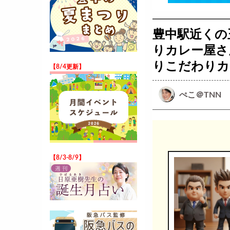
豊中駅近くの
りカレー屋さ
りこだわりカ
【8/4更新】
ぺこ＠TNN
【8/3-8/9】