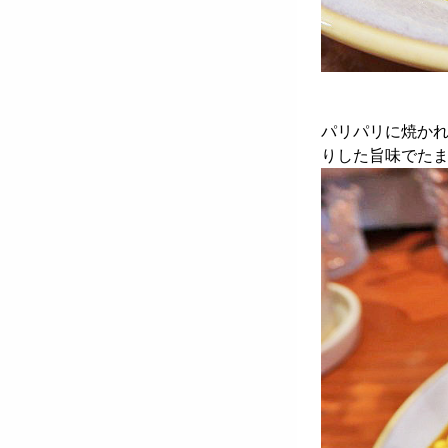
パリパリに焼か
りした旨味でた