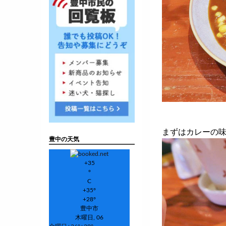
まずはカレーの
豊中の天気
+
35
°
C
+
35°
+
28°
豊中市
木曜日, 06