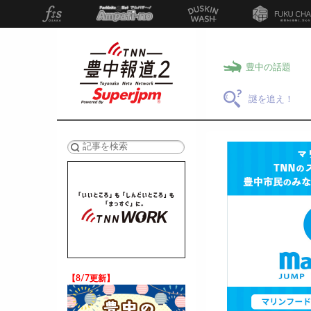
豊中の話題
謎を追え！
検索
【8/7更新】