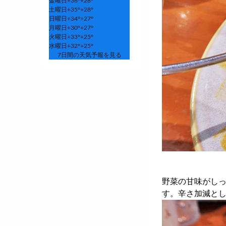
金曜日
+
36°
+
28°
土曜日
+
35°
+
28°
日曜日
+
34°
+
27°
月曜日
+
30°
+
27°
火曜日
+
33°
+
25°
水曜日
+
32°
+
25°
7日間の天気予報を見る
野菜の甘味がし
す。辛さ加減と