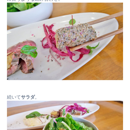
続いて
サラダ
。