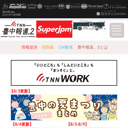
menu
情報提供
回覧板
CM劇場
豊中報道。2とは
【8/3更新】
【8/4更新】
【8/3-8/9】