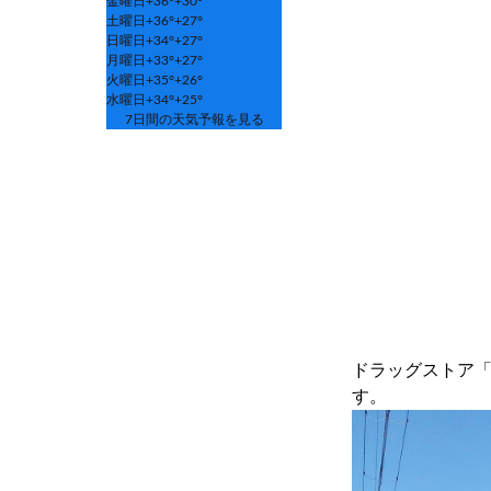
金曜日
+
36°
+
30°
土曜日
+
36°
+
27°
日曜日
+
34°
+
27°
月曜日
+
33°
+
27°
火曜日
+
35°
+
26°
水曜日
+
34°
+
25°
7日間の天気予報を見る
ドラッグストア
す。