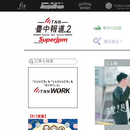
豊中の話題
謎を追え！
検索
【8/3更新】