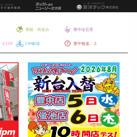
景観・街並み
豊中珍百景
オ104
CM劇場
豊中報道。２