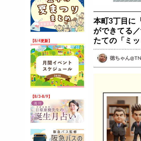
本町3丁目に
ができてる／
たての「ミッ
【8/4更新】
徳ちゃん@TN
【8/3-8/9】