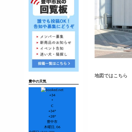
地図ではこちら
豊中の天気
+
34
°
C
+
34°
+
28°
豊中市
木曜日, 06