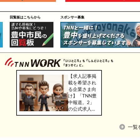
回覧板はこちらから
スポンサー募集
【求人記事掲
載を希望され
る企業さま向
け】「TNN豊
中報道。2」
の公式求人情
報サービス
「TNN
一覧
WORK」のご
掲載につきま