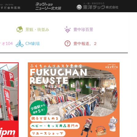
景観・街並み
豊中珍百景
オ104
CM劇場
豊中報道。２