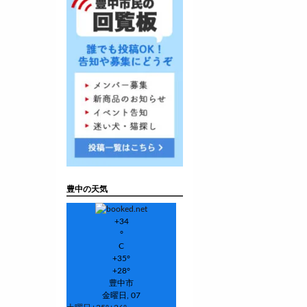
豊中の天気
+
34
°
C
+
35°
+
28°
豊中市
金曜日, 07