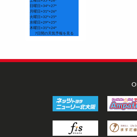
土曜日
+
35°
+
26°
日曜日
+
34°
+
27°
月曜日
+
31°
+
26°
火曜日
+
32°
+
25°
水曜日
+
29°
+
25°
木曜日
+
31°
+
24°
7日間の天気予報を見る
O