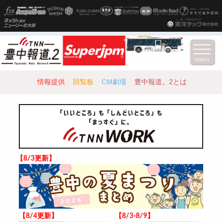
menu
情報提供
回覧板
CM劇場
豊中報道。2とは
【8/3更新】
【8/4更新】
【8/3-8/9】