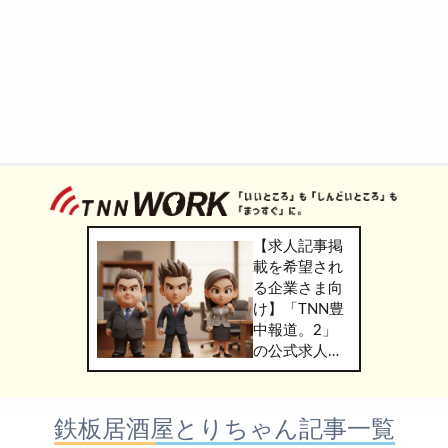
【求人記事掲
載を希望され
る企業さま向
け】「TNN豊
中報道。2」
の公式求人情
報サービス
「TNN
WORK」のご
鉄板居酒屋とりちゃん記事一覧
掲載につきま