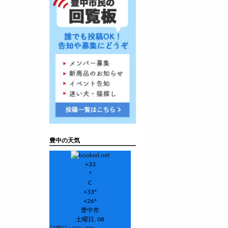
豊中の天気
+
33
°
C
+
33°
+
26°
豊中市
土曜日, 08