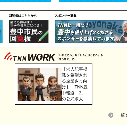
回覧板はこちらから
スポンサー募集
【求人記事掲
載を希望され
る企業さま向
け】「TNN豊
中報道。2」
の公式求人情
報サービス
「TNN
一覧
WORK」のご
掲載につきま