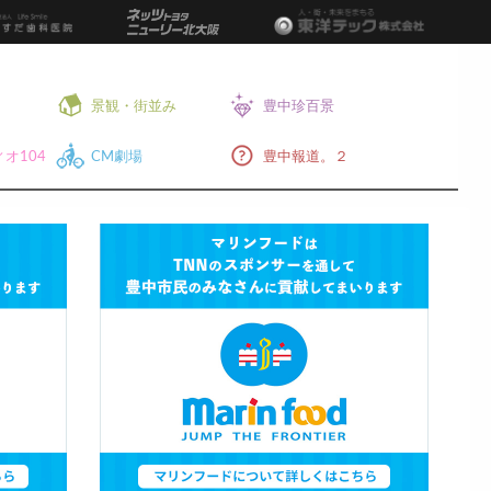
景観・街並み
豊中珍百景
オ104
CM劇場
豊中報道。２