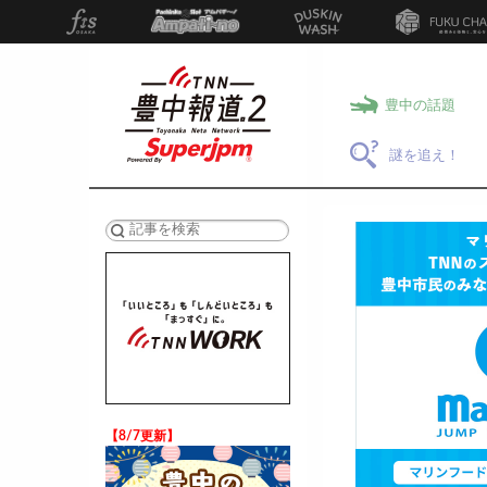
豊中の話題
謎を追え！
検索
【8/7更新】