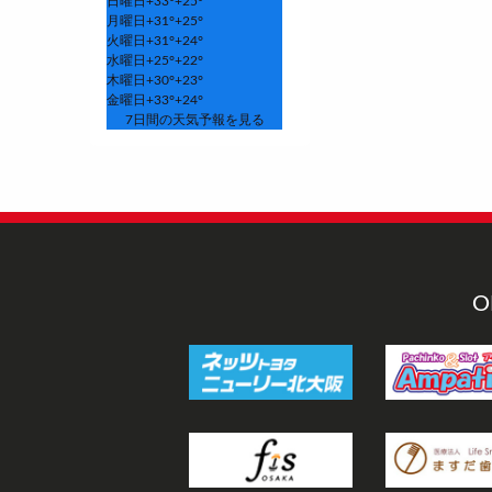
日曜日
+
33°
+
25°
月曜日
+
31°
+
25°
火曜日
+
31°
+
24°
水曜日
+
25°
+
22°
木曜日
+
30°
+
23°
金曜日
+
33°
+
24°
7日間の天気予報を見る
O