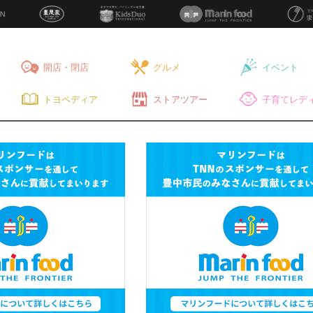
開店・閉店
グルメ
イベント
トヨペディア
ストアツアー
子育てレディ