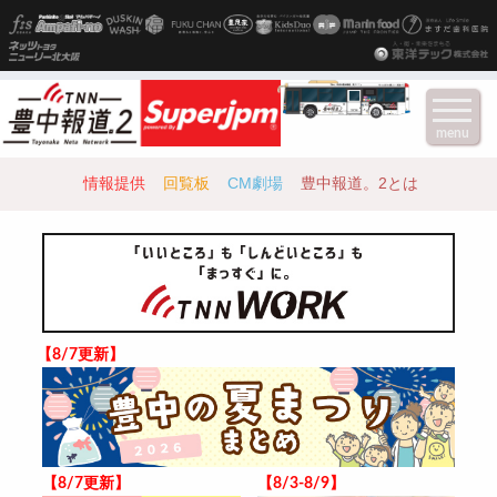
menu
情報提供
回覧板
CM劇場
豊中報道。2とは
【8/7更新】
【8/7更新】
【8/3-8/9】