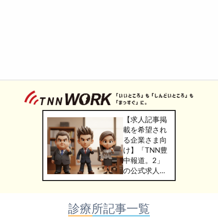
【求人記事掲
載を希望され
る企業さま向
け】「TNN豊
中報道。2」
の公式求人情
報サービス
「TNN
WORK」のご
診療所記事一覧
掲載につきま