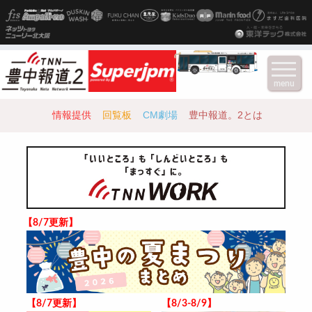
menu
情報提供
回覧板
CM劇場
豊中報道。2とは
【8/7更新】
【8/7更新】
【8/3-8/9】