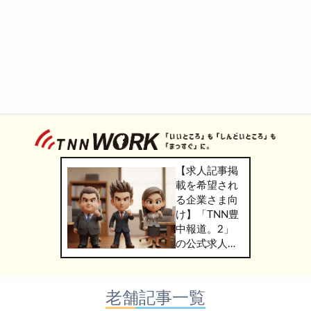
【求人記事掲
載を希望され
る企業さま向
け】「TNN豊
中報道。2」
の公式求人情
報サービス
「TNN
WORK」のご
老舗記事一覧
掲載につきま