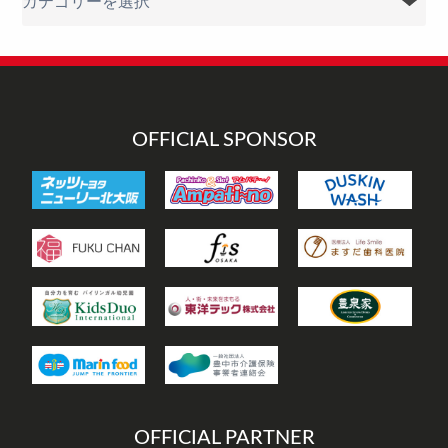
テ
ゴ
リ
ー
OFFICIAL SPONSOR
OFFICIAL PARTNER