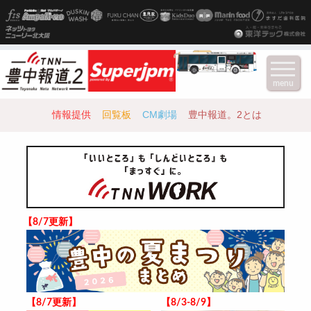
menu
情報提供
回覧板
CM劇場
豊中報道。2とは
【8/7更新】
【8/7更新】
【8/3-8/9】