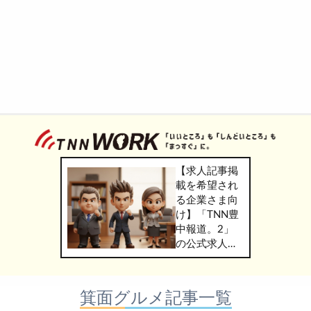
【求人記事掲
載を希望され
る企業さま向
け】「TNN豊
中報道。2」
の公式求人情
報サービス
「TNN
WORK」のご
箕面グルメ記事一覧
掲載につきま