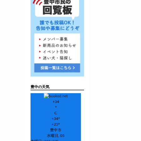
豊中の天気
+
34
°
C
+
34°
+
25°
豊中市
水曜日, 05