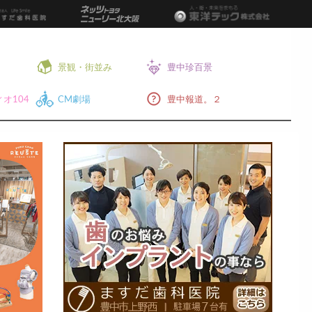
景観・街並み
豊中珍百景
オ104
CM劇場
豊中報道。２