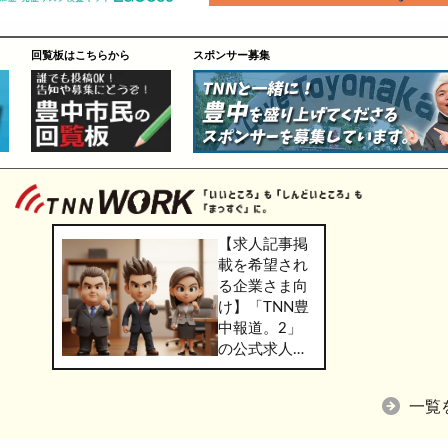
回覧板はこちらから
スポンサー募集
【求人記事掲
載を希望され
る企業さま向
け】「TNN豊
中報道。2」
の公式求人情
報サービス
「TNN
一覧
WORK」のご
掲載につきま