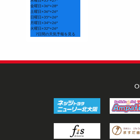
木曜日
+
35°
+
27°
金曜日
+
36°
+
28°
土曜日
+
36°
+
26°
日曜日
+
35°
+
26°
月曜日
+
34°
+
26°
火曜日
+
32°
+
26°
7日間の天気予報を見る
O