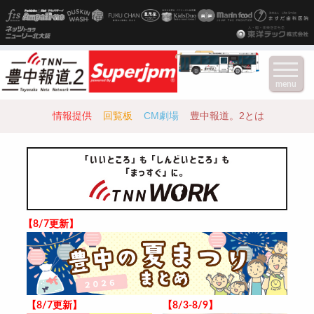
menu
情報提供
回覧板
CM劇場
豊中報道。2とは
【8/7更新】
【8/7更新】
【8/3-8/9】