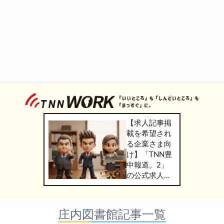
【求人記事掲
載を希望され
る企業さま向
け】「TNN豊
中報道。2」
の公式求人情
報サービス
「TNN
WORK」のご
庄内図書館記事一覧
掲載につきま