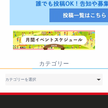
カテゴリー
カ
テ
ゴ
リ
ー