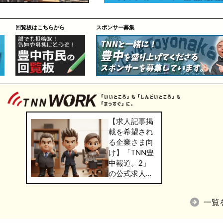
回覧板はこちらから
スポンサー募集
【求人記事掲
載を希望され
る企業さま向
け】「TNN豊
中報道。2」
の公式求人情
報サービス
「TNN
一覧
WORK」のご
掲載につきま