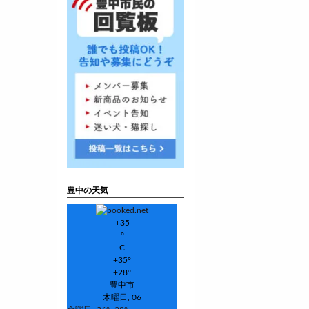
豊中の天気
+
35
°
C
+
35°
+
28°
豊中市
木曜日, 06