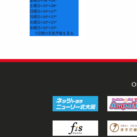
金曜日
+
36°
+
28°
土曜日
+
35°
+
28°
日曜日
+
34°
+
27°
月曜日
+
30°
+
27°
火曜日
+
33°
+
25°
水曜日
+
32°
+
25°
7日間の天気予報を見る
O