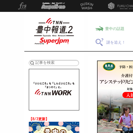
豊中の話題
謎を追え！
検索
【8/3更新】