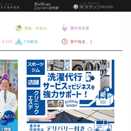
景観・街並み
豊中珍百景
オ104
CM劇場
豊中報道。２