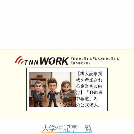
【求人記事掲
載を希望され
る企業さま向
け】「TNN豊
中報道。2」
の公式求人情
報サービス
「TNN
WORK」のご
大学生記事一覧
掲載につきま