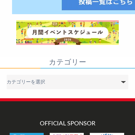
カテゴリー
カ
テ
ゴ
リ
ー
OFFICIAL SPONSOR