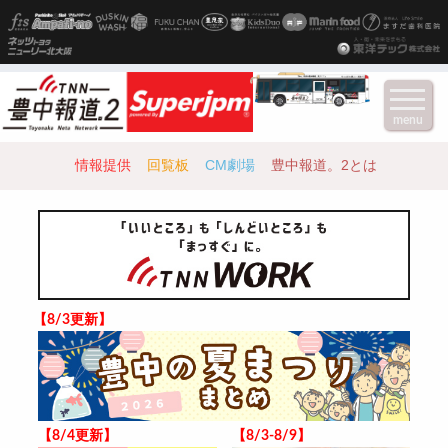
menu
情報提供
回覧板
CM劇場
豊中報道。2とは
【8/3更新】
【8/4更新】
【8/3-8/9】