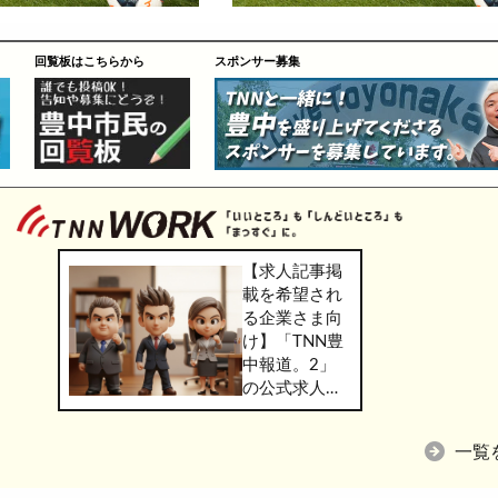
回覧板はこちらから
スポンサー募集
【求人記事掲
載を希望され
る企業さま向
け】「TNN豊
中報道。2」
の公式求人情
報サービス
「TNN
一覧
WORK」のご
掲載につきま