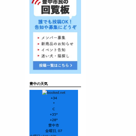
豊中の天気
+
34
°
C
+
35°
+
28°
豊中市
金曜日, 07