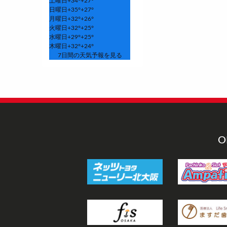
土曜日
+
34°
+
27°
日曜日
+
35°
+
27°
月曜日
+
32°
+
26°
火曜日
+
32°
+
25°
水曜日
+
29°
+
25°
木曜日
+
32°
+
24°
7日間の天気予報を見る
O