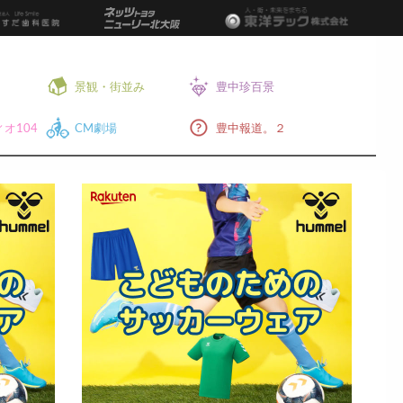
景観・街並み
豊中珍百景
オ104
CM劇場
豊中報道。２