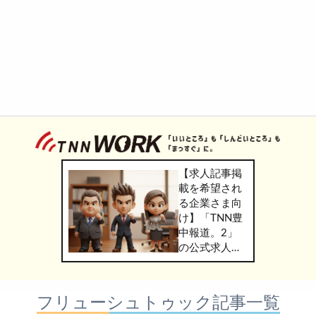
【求人記事掲
載を希望され
る企業さま向
け】「TNN豊
中報道。2」
の公式求人情
報サービス
「TNN
WORK」のご
フリューシュトゥック記事一覧
掲載につきま