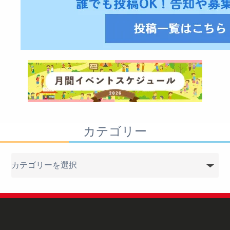
カテゴリー
カ
テ
ゴ
リ
ー