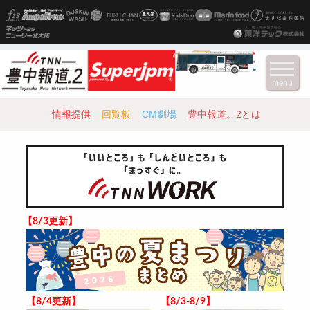
menu
情報提供
回覧板
CM劇場
豊中報道。2とは
【8/3更新】
【8/4更新】
【8/3-8/9】