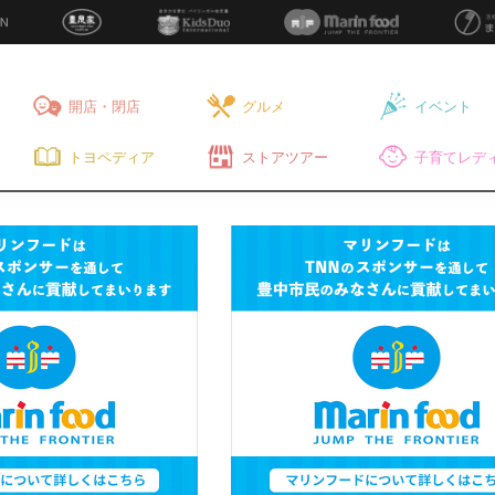
開店・閉店
グルメ
イベント
トヨペディア
ストアツアー
子育てレディ