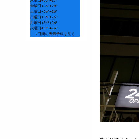
木曜日
+
35°
+
27°
金曜日
+
36°
+
28°
土曜日
+
36°
+
26°
日曜日
+
35°
+
26°
月曜日
+
34°
+
26°
火曜日
+
32°
+
26°
7日間の天気予報を見る