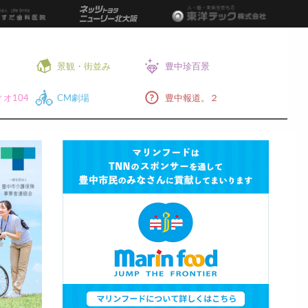
景観・街並み
豊中珍百景
オ104
CM劇場
豊中報道。２