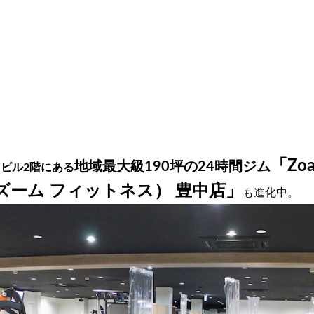
「Zo
地域最大級190坪の24時間ジム
ビル2階にある
S（ズーム フィットネス） 豊中店」
も進化中。