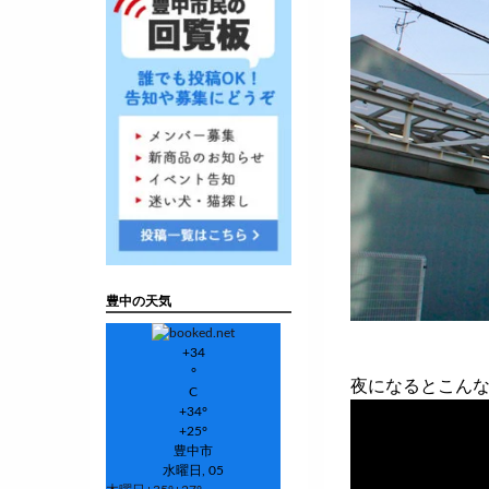
豊中の天気
+
34
°
夜になるとこん
C
+
34°
+
25°
豊中市
水曜日, 05