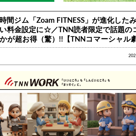
時間ジム「Zoam FITNESS」が進化した
い料金設定に☆／TNN読者限定で話題の
かが超お得（驚）!!【TNNコマーシャル
20