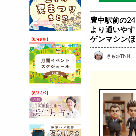
豊中駅前の24
より通いやす
ゲンマシンほ
【8/4更新】
きも@TNN
【8/3-8/9】