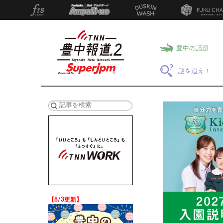
豊中の話題
謎を追え！
検索
【8/3更新】