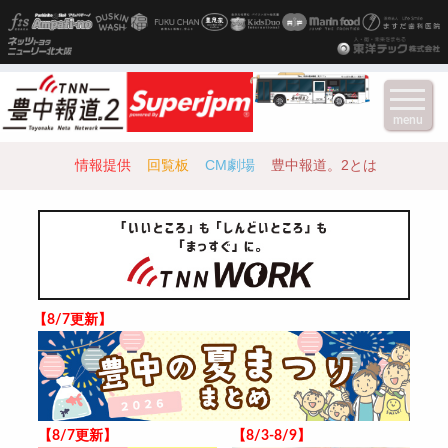
menu
情報提供
回覧板
CM劇場
豊中報道。2とは
【8/7更新】
【8/7更新】
【8/3-8/9】