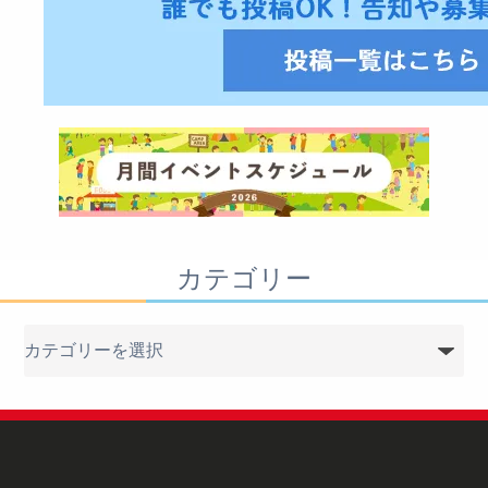
カテゴリー
カ
テ
ゴ
リ
ー