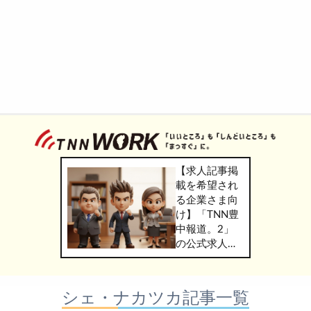
【求人記事掲
載を希望され
る企業さま向
け】「TNN豊
中報道。2」
の公式求人情
報サービス
「TNN
WORK」のご
シェ・ナカツカ記事一覧
掲載につきま