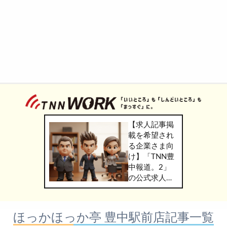
【求人記事掲
載を希望され
る企業さま向
け】「TNN豊
中報道。2」
の公式求人情
報サービス
「TNN
WORK」のご
ほっかほっか亭 豊中駅前店記事一覧
掲載につきま