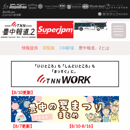
menu
情報提供
回覧板
CM劇場
豊中報道。2とは
【8/10更新】
【8/7更新】
【8/10-8/16】