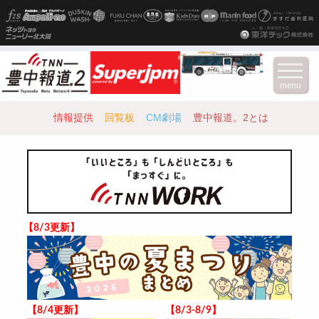
menu
情報提供
回覧板
CM劇場
豊中報道。2とは
【8/3更新】
【8/4更新】
【8/3-8/9】