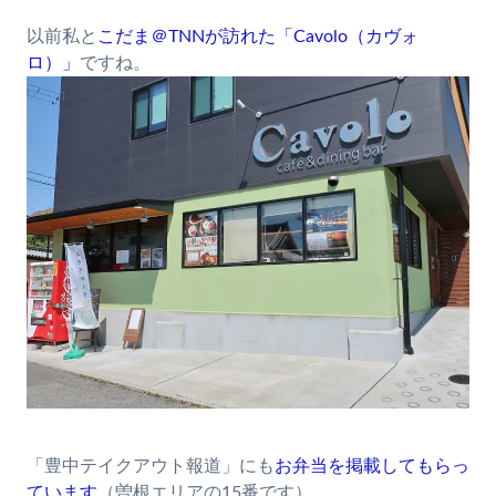
以前私と
こだま＠TNNが訪れた「Cavolo（カヴォ
ロ）」
ですね。
「豊中テイクアウト報道」にも
お弁当を掲載してもらっ
ています
（曽根エリアの15番です）。