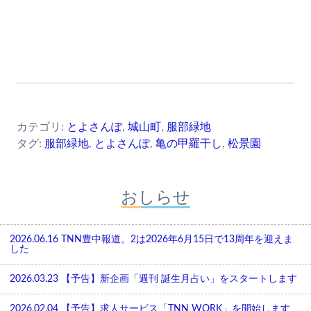
カテゴリ:
とよさんぽ
,
城山町
,
服部緑地
タグ:
服部緑地
,
とよさんぽ
,
亀の甲羅干し
,
松景園
おしらせ
2026.06.16
TNN豊中報道。2は2026年6月15日で13周年を迎えま
した
2026.03.23
【予告】新企画「週刊 誕生月占い」をスタートします
2026.02.04
【予告】求人サービス「TNN WORK」を開始します