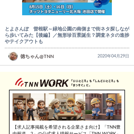
とよさんぽ 曽根駅～緑地公園の南側まで街ネタ探しなが
ら歩いてみた【後編】／無形珍百景誕生？調査ネタの進捗
やテイクアウトも
徳ちゃん@TNN
2020年04月29日
【求人記事掲載を希望される企業さま向け】「TNN豊
中報道。2」の公式求人情報サービス「TNN WORK」