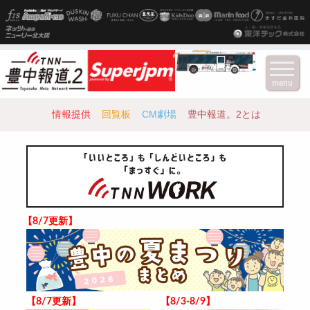
menu
情報提供
回覧板
CM劇場
豊中報道。2とは
【8/7更新】
【8/7更新】
【8/3-8/9】