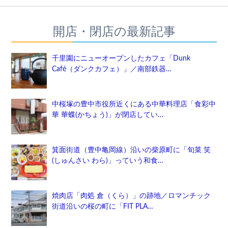
開店・閉店の最新記事
千里園にニューオープンしたカフェ「Dunk
Café（ダンクカフェ）」／南部鉄器…
中桜塚の豊中市役所近くにある中華料理店「食彩中
華 華蝶(かちょう)」が閉店してい…
箕面街道（豊中亀岡線）沿いの柴原町に「旬菜 笑
(しゅんさい わら)」っていう和食…
焼肉店「肉処 倉（くら）」の跡地／ロマンチック
街道沿いの桜の町に「FIT PLA…