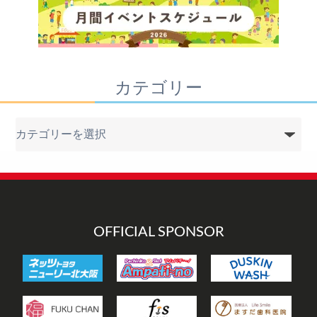
カテゴリー
カ
テ
ゴ
リ
ー
OFFICIAL SPONSOR