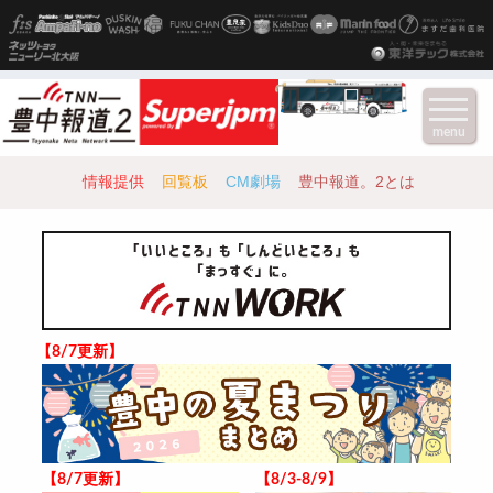
menu
情報提供
回覧板
CM劇場
豊中報道。2とは
【8/7更新】
【8/7更新】
【8/3-8/9】