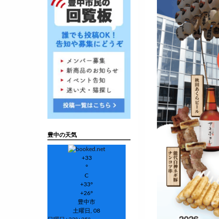
豊中の天気
+
33
°
C
+
33°
+
26°
豊中市
土曜日, 08