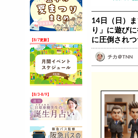
14日（日）
り」に遊びに
に圧倒されつ
【8/7更新】
チカ＠TNN
【8/3-8/9】