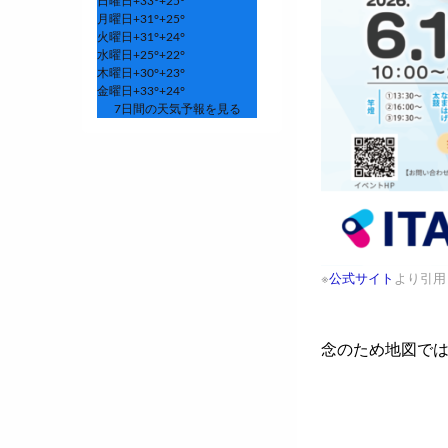
日曜日
+
33°
+
25°
月曜日
+
31°
+
25°
火曜日
+
31°
+
24°
水曜日
+
25°
+
22°
木曜日
+
30°
+
23°
金曜日
+
33°
+
24°
7日間の天気予報を見る
※
公式サイト
より引用
念のため地図で