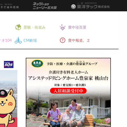
景観・街並み
豊中珍百景
オ104
CM劇場
豊中報道。２