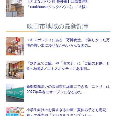
【とよなかパン旅 番外編】江坂豊津町
「cookhouse(クックハウス)」／大阪…
吹田市地域の最新記事
エキスポシティにある「万博食堂」で楽しかった万
博の思い出に浸りながらいろんな国の…
「炊き立てご飯」や「明太子」に「ご飯のお供」も
食べ放題♪／エキスポシティにある明…
新御堂筋沿いの吹田市江坂町にできる「ニトリ」は
2027年早春にオープンになるみた…
小学生向けのお得すぎる企画「夏休み子ども定期
券」の発売や「デジタルスタンプラリー…