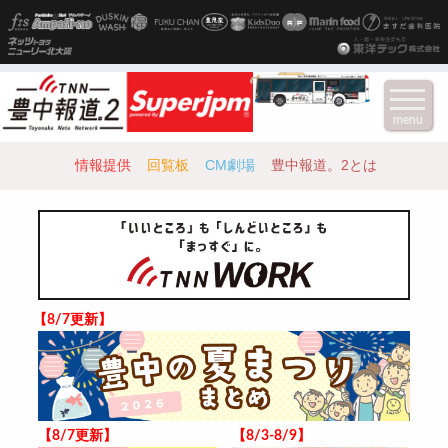
menu
情報提供
回覧板
CM劇場
豊中報道。2とは
【8/7更新】
【8/7更新】
【8/3-8/9】