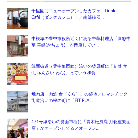
千里園にニューオープンしたカフェ「Dunk
Café（ダンクカフェ）」／南部鉄器…
中桜塚の豊中市役所近くにある中華料理店「食彩中
華 華蝶(かちょう)」が閉店してい…
箕面街道（豊中亀岡線）沿いの柴原町に「旬菜 笑
(しゅんさい わら)」っていう和食…
焼肉店「肉処 倉（くら）」の跡地／ロマンチック
街道沿いの桜の町に「FIT PLA…
171号線沿いの箕面市稲に「青木松風庵 月化粧箕面
店」がオープンしてる／オープン…