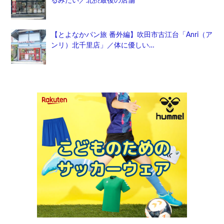
るみたい／北摂最後の店舗
【とよなかパン旅 番外編】吹田市古江台「Anri（ア
ンリ）北千里店」／体に優しい…