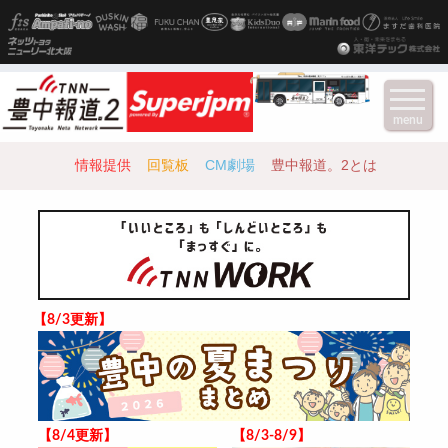
menu
情報提供
回覧板
CM劇場
豊中報道。2とは
【8/3更新】
【8/4更新】
【8/3-8/9】