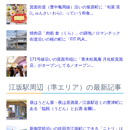
箕面街道（豊中亀岡線）沿いの柴原町に「旬菜 笑
(しゅんさい わら)」っていう和食…
焼肉店「肉処 倉（くら）」の跡地／ロマンチック
街道沿いの桜の町に「FIT PLA…
171号線沿いの箕面市稲に「青木松風庵 月化粧箕面
店」がオープンしてる／オープン…
江坂駅周辺（準エリア）の最新記事
昼はうどん屋・夜は居酒屋／江坂駅近くの豊津町に
ある「饂飩（うどん）とお酒 金爾(…
新御堂筋沿いの吹田市江坂町にできる「ニトリ」は