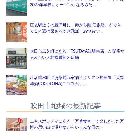
2027年早春にオープンになるみた…
江坂駅近くの豊津町に「赤から麺 江坂店」ができ
てる／夏の暑さを吹き飛ばすあつあつ…
吹田市広芝町にある「TSUTAYA江坂南店」が閉店す
るみたい／北摂最後の店舗
江坂垂水町にある隠れ家的イタリアン居酒屋「大衆
洋酒COCOLONA(ココロナ)」…
吹田市地域の最新記事
エキスポシティにある「万博食堂」で楽しかった万
博の思い出に浸りながらいろんな国の…