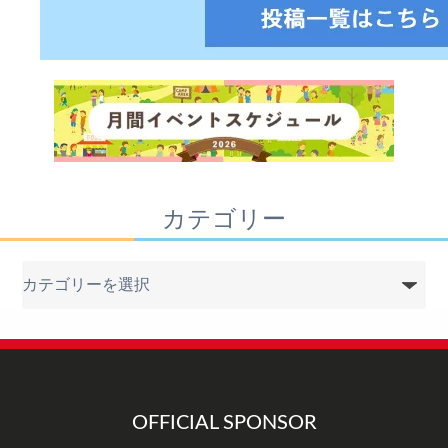
カテゴリー
カ
テ
ゴ
リ
ー
OFFICIAL SPONSOR