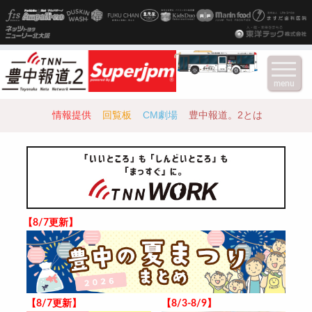
menu
情報提供
回覧板
CM劇場
豊中報道。2とは
【8/7更新】
【8/7更新】
【8/3-8/9】