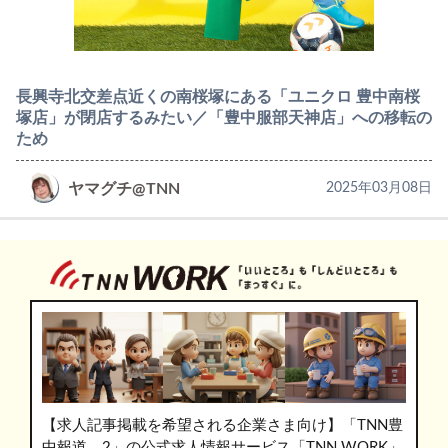
長興寺北交差点近くの南桜塚にある「ユニクロ 豊中南桜
塚店」が閉店するみたい／「豊中服部天神店」への移転の
ため
ヤマグチ@TNN
2025年03月08日
【求人記事掲載を希望される企業さま向け】「TNN豊
中報道。2」の公式求人情報サービス「TNN WORK」