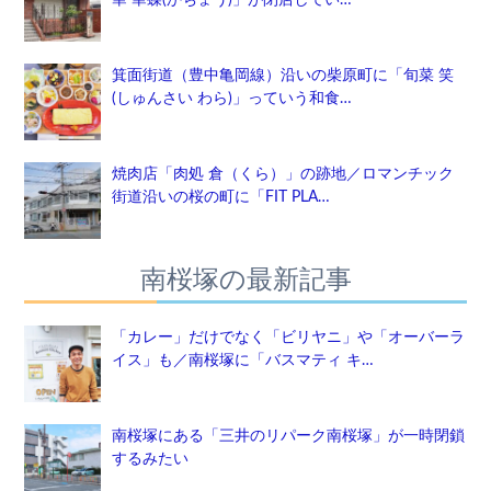
箕面街道（豊中亀岡線）沿いの柴原町に「旬菜 笑
(しゅんさい わら)」っていう和食…
焼肉店「肉処 倉（くら）」の跡地／ロマンチック
街道沿いの桜の町に「FIT PLA…
南桜塚の最新記事
「カレー」だけでなく「ビリヤニ」や「オーバーラ
イス」も／南桜塚に「バスマティ キ…
南桜塚にある「三井のリパーク南桜塚」が一時閉鎖
するみたい