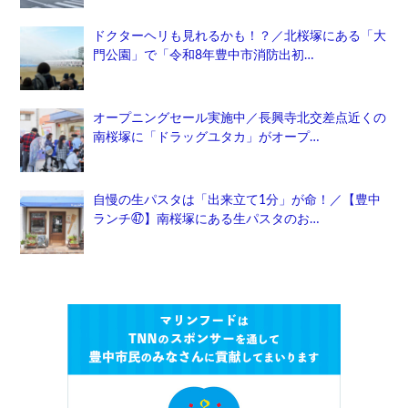
ドクターヘリも見れるかも！？／北桜塚にある「大
門公園」で「令和8年豊中市消防出初…
オープニングセール実施中／長興寺北交差点近くの
南桜塚に「ドラッグユタカ」がオープ…
自慢の生パスタは「出来立て1分」が命！／【豊中
ランチ㊼】南桜塚にある生パスタのお…