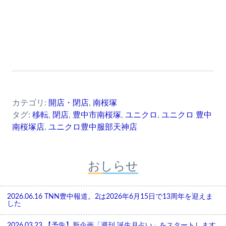
カテゴリ:
開店・閉店
,
南桜塚
タグ:
移転
,
閉店
,
豊中市南桜塚
,
ユニクロ
,
ユニクロ 豊中
南桜塚店
,
ユニクロ豊中服部天神店
おしらせ
2026.06.16
TNN豊中報道。2は2026年6月15日で13周年を迎えま
した
2026.03.23
【予告】新企画「週刊 誕生月占い」をスタートします