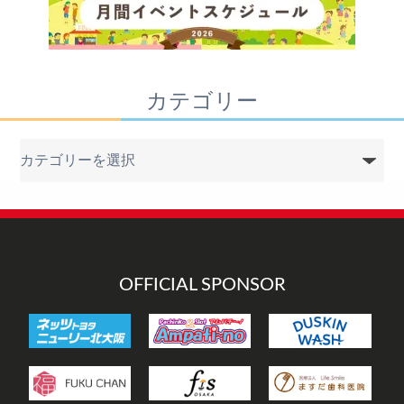
カテゴリー
カ
テ
ゴ
リ
ー
OFFICIAL SPONSOR