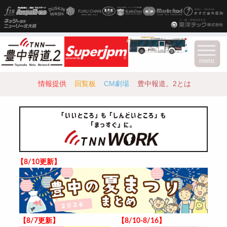
menu
情報提供
回覧板
CM劇場
豊中報道。2とは
【8/10更新】
【8/7更新】
【8/10-8/16】