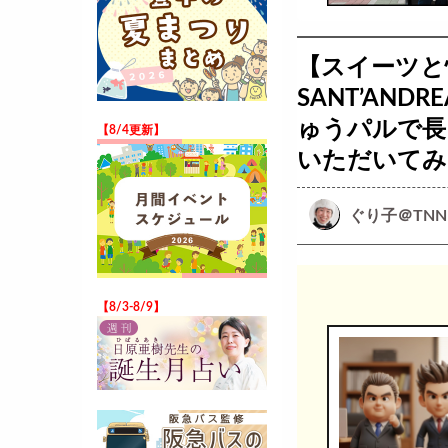
【スイーツと愉
SANT’AN
ゅうパルで長
【8/4更新】
いただいてみ
ぐり子＠TNN
【8/3-8/9】