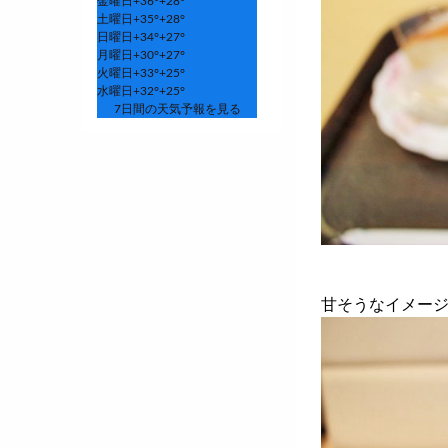
金曜日
+
36°
+
28°
土曜日
+
35°
+
28°
日曜日
+
34°
+
27°
月曜日
+
30°
+
27°
火曜日
+
33°
+
25°
水曜日
+
32°
+
25°
7日間の天気予報を見る
甘そうなイメー