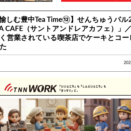
しむ豊中Tea Time⑫】せんちゅうパル
DREA CAFE（サントアンドレアカフェ）」
く営業されている喫茶店でケーキとコー
た
20