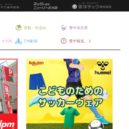
景観・街並み
豊中珍百景
オ104
CM劇場
豊中報道。２