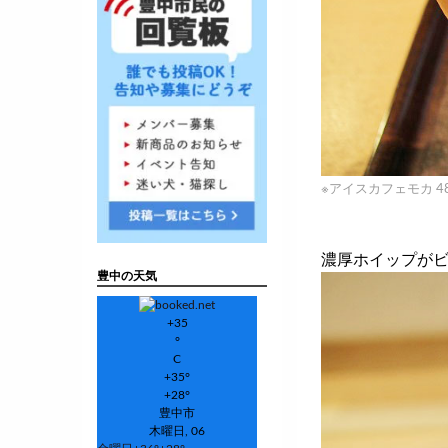
※アイスカフェモカ 4
濃厚ホイップが
豊中の天気
+
35
°
C
+
35°
+
28°
豊中市
木曜日, 06