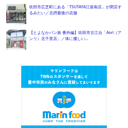
吹田市広芝町にある「TSUTAYA江坂南店」が閉店す
るみたい／北摂最後の店舗
【とよなかパン旅 番外編】吹田市古江台「Anri（ア
ンリ）北千里店」／体に優しい…