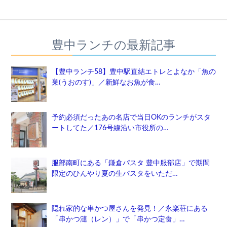
豊中ランチの最新記事
【豊中ランチ58】豊中駅直結エトレとよなか「魚の
巣(うおのす)」／新鮮なお魚が食…
予約必須だったあの名店で当日OKのランチがスタ
ートしてた／176号線沿い市役所の…
服部南町にある「鎌倉パスタ 豊中服部店」で期間
限定のひんやり夏の生パスタをいただ…
隠れ家的な串かつ屋さんを発見！／永楽荘にある
「串かつ漣（レン）」で「串かつ定食」…