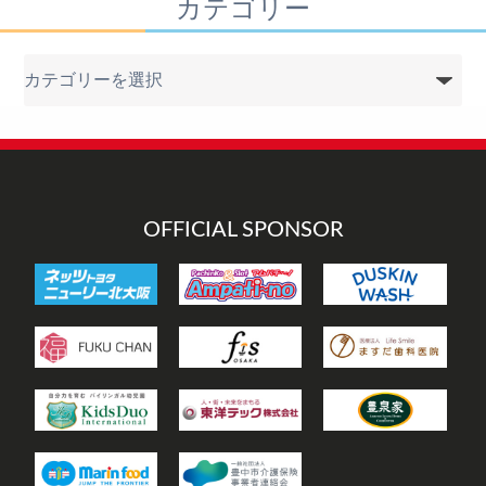
カテゴリー
カ
テ
ゴ
リ
ー
OFFICIAL SPONSOR