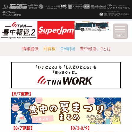
menu
情報提供
回覧板
CM劇場
豊中報道。2とは
【8/7更新】
【8/7更新】
【8/3-8/9】