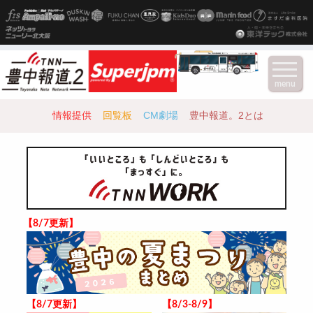
menu
情報提供
回覧板
CM劇場
豊中報道。2とは
【8/7更新】
【8/7更新】
【8/3-8/9】