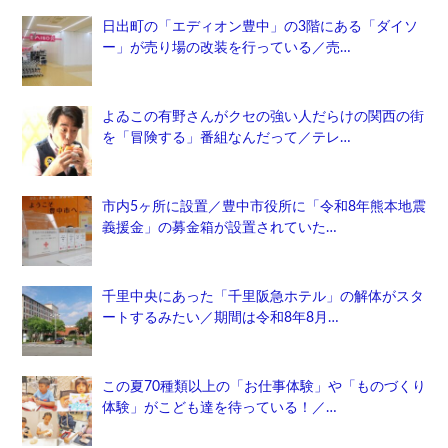
日出町の「エディオン豊中」の3階にある「ダイソ
ー」が売り場の改装を行っている／売…
よゐこの有野さんがクセの強い人だらけの関西の街
を「冒険する」番組なんだって／テレ…
市内5ヶ所に設置／豊中市役所に「令和8年熊本地震
義援金」の募金箱が設置されていた…
千里中央にあった「千里阪急ホテル」の解体がスタ
ートするみたい／期間は令和8年8月…
この夏70種類以上の「お仕事体験」や「ものづくり
体験」がこども達を待っている！／…