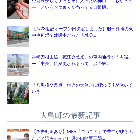
空港線からちょっと東に入った名神口に「おかっピ
ー」というおつまみが売ってる自販機…
【6/23追記オープン日決定しました】服部緑地の東
中央広場で建設中だった「ALO…
神崎刀根山線「菰江交差点」の車両通行が「両端」
→「中央」に変更されるって／渋滞解…
「八坂橋交差点」付近の天竺川に鯉のぼりが泳いで
いる
大島町の最新記事
【予告動画あり】MBS『ごぶごぶ』で豊中が映るみ
たい／浜ちゃんと俳優の山崎育三郎…