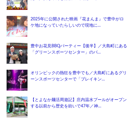
2025年に公開された映画『花まんま』で豊中がロ
ケ地になっていたらしいので現地に…
豊中お花見BBQパーティー【後半】／大島町にある
「グリーンスポーツセンター」のバ…
オリンピックの熱狂を豊中でも／大島町にあるグリ
ーンスポーツセンターで「ブレイキン…
【とよなか麺活周遊記】庄内温水プールがオープン
する以前から歴史を紡いで47年／神…