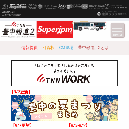
menu
情報提供
回覧板
CM劇場
豊中報道。2とは
【8/7更新】
【8/7更新】
【8/3-8/9】