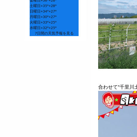
金曜日
+
36°
+
28°
土曜日
+
35°
+
28°
日曜日
+
34°
+
27°
月曜日
+
30°
+
27°
火曜日
+
33°
+
25°
水曜日
+
32°
+
25°
7日間の天気予報を見る
合わせて"千里川