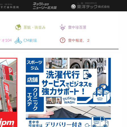
景観・街並み
豊中珍百景
オ104
CM劇場
豊中報道。２