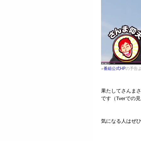
※
番組公式HP
の予告
果たしてさんまさ
です（Tverで
気になる人はぜ