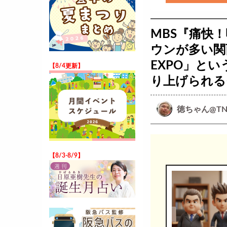
MBS『痛快
ウンが多い関
EXPO」と
【8/4更新】
り上げられる
徳ちゃん@TN
【8/3-8/9】