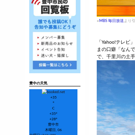
※
MBS 毎日放送
より
「Yahoo!テレビ
まの口癖「なんで
で、千里川の土
豊中の天気
+
35
°
C
+
35°
+
28°
豊中市
木曜日, 06