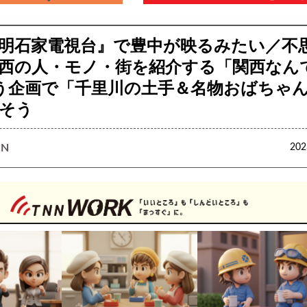
！明石家電視台』で豊中が映るみたい／不
西の人・モノ・街を紹介する「関西なん
いう企画で「千里川の土手＆名物おばちゃ
そう
N
20