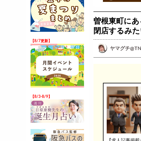
曽根東町にあ
閉店するみた
【8/7更新】
ヤマグチ@TN
【8/3-8/9】
【求人記事掲載