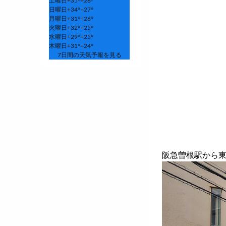
土曜日
+
35°
+
26°
日曜日
+
34°
+
27°
月曜日
+
31°
+
26°
火曜日
+
32°
+
25°
水曜日
+
29°
+
25°
木曜日
+
31°
+
24°
7日間の天気予報を見る
阪急曽根駅から