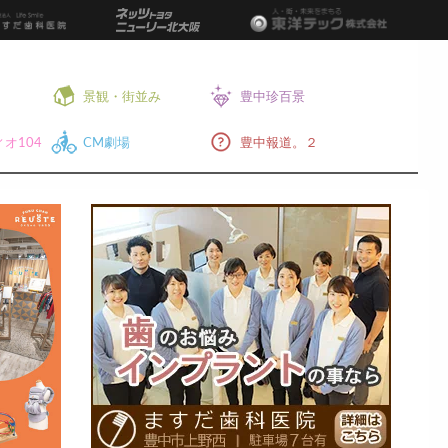
景観・街並み
豊中珍百景
オ104
CM劇場
豊中報道。２