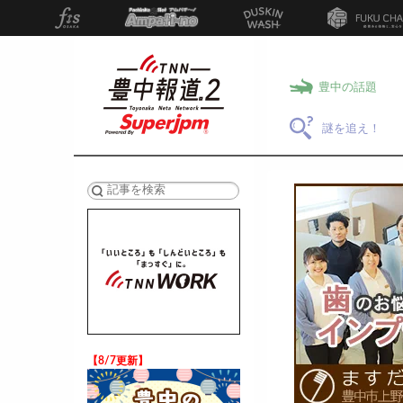
豊中の話題
謎を追え！
検索
【8/7更新】