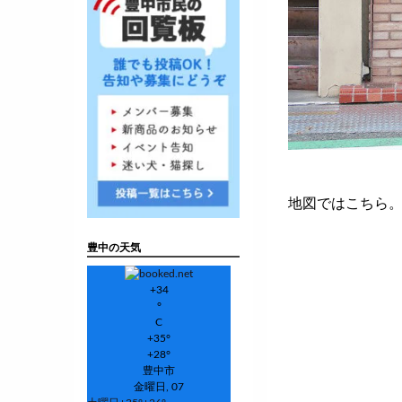
地図ではこちら
豊中の天気
+
34
°
C
+
35°
+
28°
豊中市
金曜日, 07