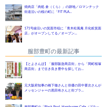
焼肉店「肉処 倉（くら）」の跡地／ロマンチック
街道沿いの桜の町に「FIT PLA…
171号線沿いの箕面市稲に「青木松風庵 月化粧箕面
店」がオープンしてる／オープン…
服部豊町の最新記事
【とよさんぽ】「服部阪急商店街」から「岡町桜塚
商店街」まで古き良き豊中を探してお…
元大阪府知事の橋下徹さんと俳優の田中要次さんが
メッセンジャーの黒田有さんと街ブラ…
服部豊町の「Black PooL Hamburger Cafe（ブラッ