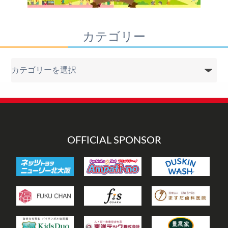
カテゴリー
カ
テ
ゴ
リ
ー
OFFICIAL SPONSOR