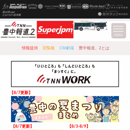
menu
情報提供
回覧板
CM劇場
豊中報道。2とは
【8/7更新】
【8/7更新】
【8/3-8/9】