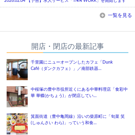
2026.02.04
【予告】求人サービス「TNN WORK」を開始します
一覧を見る
開店・閉店の最新記事
千里園にニューオープンしたカフェ「Dunk
Café（ダンクカフェ）」／南部鉄器…
中桜塚の豊中市役所近くにある中華料理店「食彩中
華 華蝶(かちょう)」が閉店してい…
箕面街道（豊中亀岡線）沿いの柴原町に「旬菜 笑
(しゅんさい わら)」っていう和食…