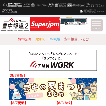
menu
情報提供
回覧板
CM劇場
豊中報道。2とは
【8/7更新】
【8/7更新】
【8/3-8/9】