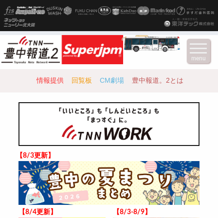
menu
情報提供
回覧板
CM劇場
豊中報道。2とは
【8/3更新】
【8/4更新】
【8/3-8/9】