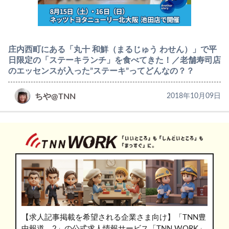
庄内西町にある「丸十 和鮮（まるじゅう わせん）」で平
日限定の「ステーキランチ」を食べてきた！／老舗寿司店
のエッセンスが入った”ステーキ”ってどんなの？？
ちや@TNN
2018年10月09日
【求人記事掲載を希望される企業さま向け】「TNN豊
中報道。2」の公式求人情報サービス「TNN WORK」