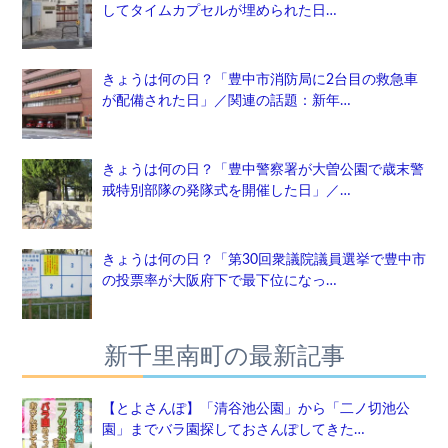
してタイムカプセルが埋められた日…
きょうは何の日？「豊中市消防局に2台目の救急車
が配備された日」／関連の話題：新年…
きょうは何の日？「豊中警察署が大曽公園で歳末警
戒特別部隊の発隊式を開催した日」／…
きょうは何の日？「第30回衆議院議員選挙で豊中市
の投票率が大阪府下で最下位になっ…
新千里南町の最新記事
【とよさんぽ】「清谷池公園」から「二ノ切池公
園」までバラ園探しておさんぽしてきた…