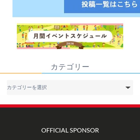
カテゴリー
カ
テ
ゴ
リ
ー
OFFICIAL SPONSOR