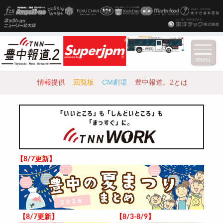
menu
情報提供
回覧板
CM劇場
豊中報道。2とは
【8/7更新】
【8/7更新】
【8/3-8/9】