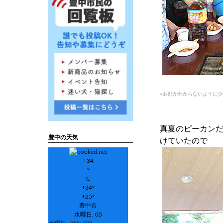
※お顔がわからないように
真夏のピーカン
豊中の天気
けていたので
+
34
°
C
+
34°
+
25°
豊中市
水曜日, 05