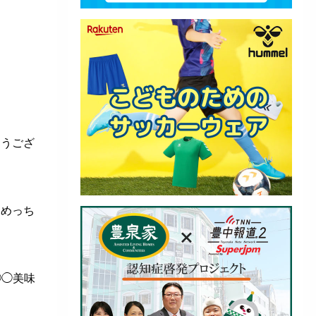
とうござ
もめっち
◯◯美味