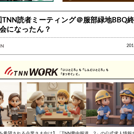
回TNN読者ミーティング＠服部緑地BBQ
会になったん？
N
20
を希望される企業さま向け】「TNN豊中報道。2」の公式求人情報