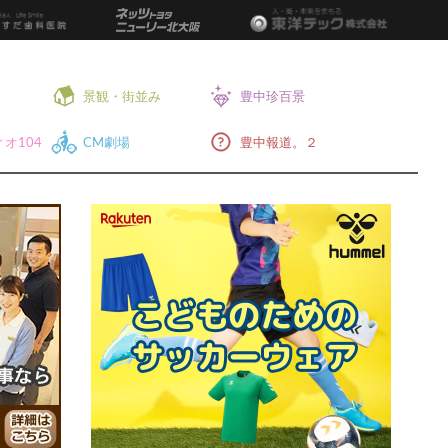
景観・街並み
豊中珍百景
オ104
CM劇場
豊中報道。２