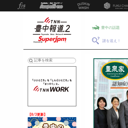
豊中の話題
謎を追え！
検索
【8/3更新】