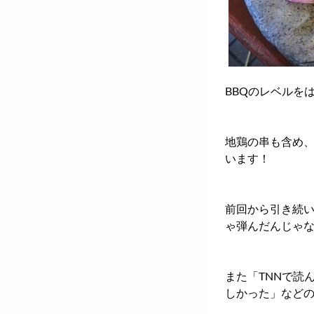
BBQのレベルを
地鶏の串も含め
います！
前回から引き続
ゃ弾んだんじゃ
また「TNNで読
しかった」など