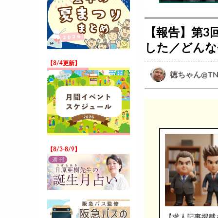
【報告】第3
した／どんな
【8/4更新】
徳ちゃん@TN
【8/3-8/9】
【求人記事掲載