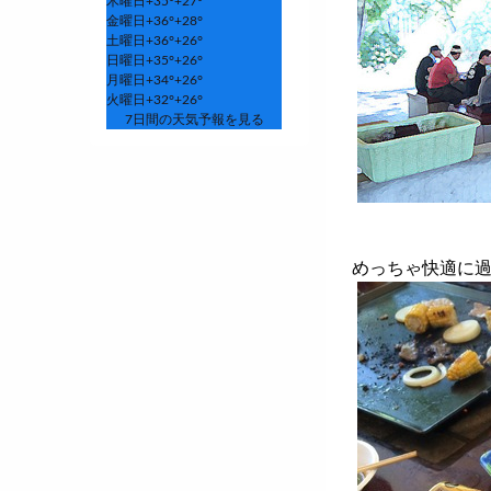
木曜日
+
35°
+
27°
金曜日
+
36°
+
28°
土曜日
+
36°
+
26°
日曜日
+
35°
+
26°
月曜日
+
34°
+
26°
火曜日
+
32°
+
26°
7日間の天気予報を見る
めっちゃ快適に