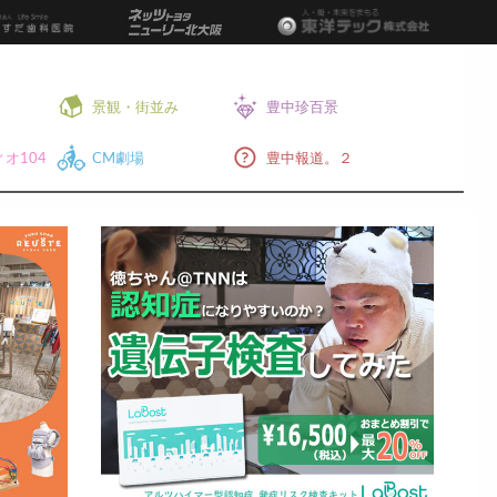
景観・街並み
豊中珍百景
オ104
CM劇場
豊中報道。２