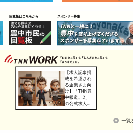
回覧板はこちらから
スポンサー募集
【求人記事掲
載を希望され
る企業さま向
け】「TNN豊
中報道。2」
の公式求人情
報サービス
「TNN
一覧
WORK」のご
掲載につきま