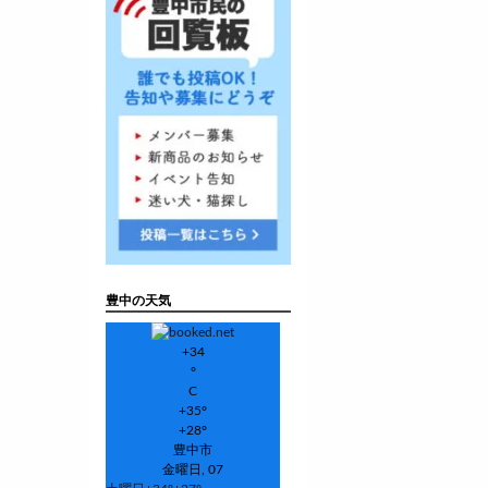
豊中の天気
+
34
°
C
+
35°
+
28°
豊中市
金曜日, 07