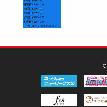
土曜日
+
34°
+
27°
日曜日
+
35°
+
27°
月曜日
+
32°
+
26°
火曜日
+
32°
+
25°
水曜日
+
29°
+
25°
木曜日
+
32°
+
24°
7日間の天気予報を見る
O