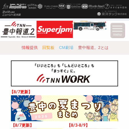
menu
情報提供
回覧板
CM劇場
豊中報道。2とは
【8/7更新】
【8/7更新】
【8/3-8/9】