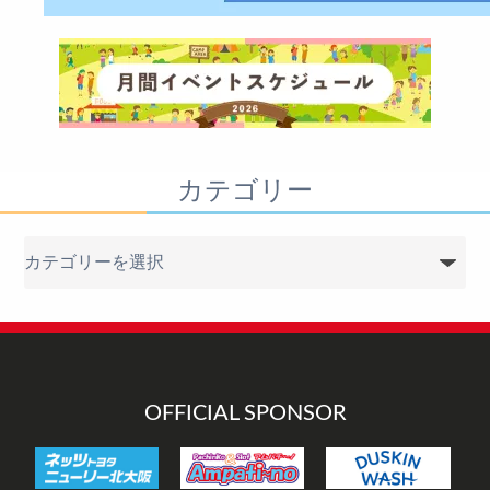
カテゴリー
カ
テ
ゴ
リ
ー
OFFICIAL SPONSOR