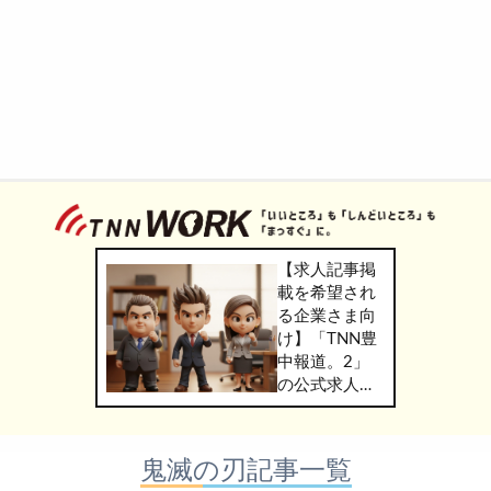
【求人記事掲
載を希望され
る企業さま向
け】「TNN豊
中報道。2」
の公式求人情
報サービス
「TNN
WORK」のご
鬼滅の刃記事一覧
掲載につきま