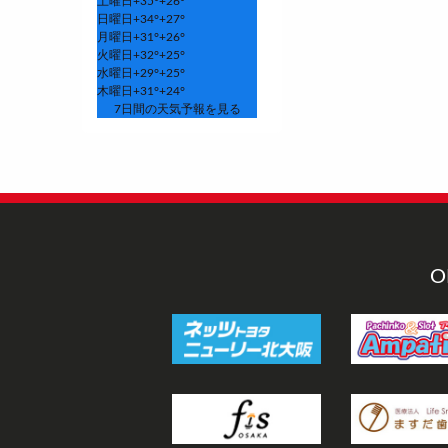
土曜日
+
35°
+
26°
日曜日
+
34°
+
27°
月曜日
+
31°
+
26°
火曜日
+
32°
+
25°
水曜日
+
29°
+
25°
木曜日
+
31°
+
24°
7日間の天気予報を見る
O