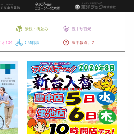
景観・街並み
豊中珍百景
オ104
CM劇場
豊中報道。２