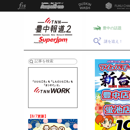
豊中の話題
謎を追え！
検索
【8/7更新】