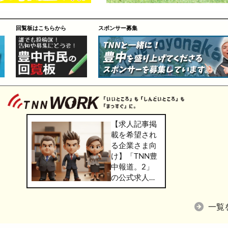
回覧板はこちらから
スポンサー募集
【求人記事掲
載を希望され
る企業さま向
け】「TNN豊
中報道。2」
の公式求人情
報サービス
「TNN
一覧
WORK」のご
掲載につきま