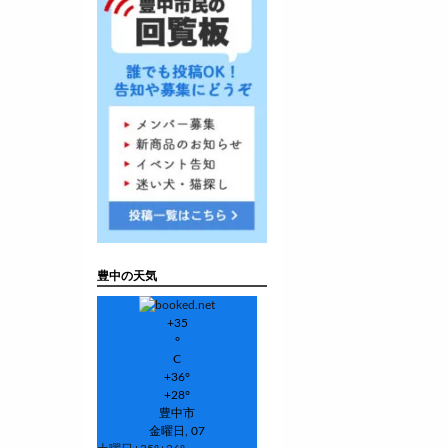
豊中の天気
+
35
°
C
+
36°
+
28°
豊中市
金曜日, 07