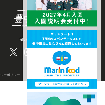
SNS CHANNEL
バシーポリシー
©️TNN豊中報道。2