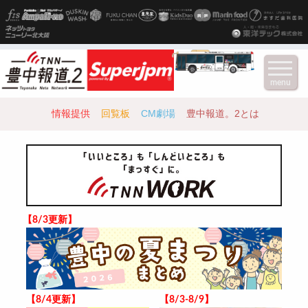
menu
情報提供
回覧板
CM劇場
豊中報道。2とは
【8/3更新】
【8/4更新】
【8/3-8/9】