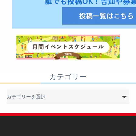
カテゴリー
カ
テ
ゴ
リ
ー