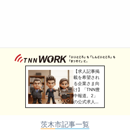
【求人記事掲
載を希望され
る企業さま向
け】「TNN豊
中報道。2」
の公式求人情
報サービス
「TNN
WORK」のご
茨木市記事一覧
掲載につきま