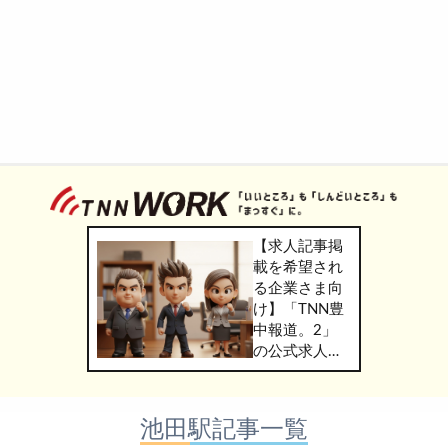
【求人記事掲
載を希望され
る企業さま向
け】「TNN豊
中報道。2」
の公式求人情
報サービス
「TNN
WORK」のご
池田駅記事一覧
掲載につきま