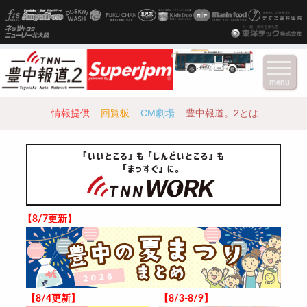
menu
情報提供
回覧板
CM劇場
豊中報道。2とは
【8/7更新】
【8/4更新】
【8/3-8/9】