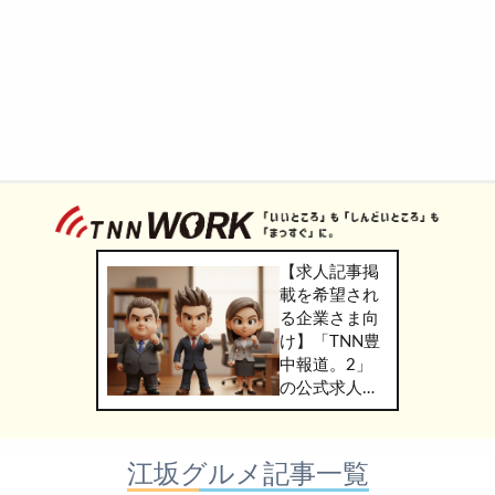
【求人記事掲
載を希望され
る企業さま向
け】「TNN豊
中報道。2」
の公式求人情
報サービス
「TNN
WORK」のご
江坂グルメ記事一覧
掲載につきま