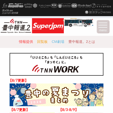
menu
情報提供
回覧板
CM劇場
豊中報道。2とは
【8/7更新】
【8/7更新】
【8/3-8/9】