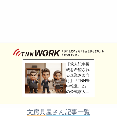
【求人記事掲
載を希望され
る企業さま向
け】「TNN豊
中報道。2」
の公式求人情
報サービス
「TNN
WORK」のご
文房具屋さん記事一覧
掲載につきま