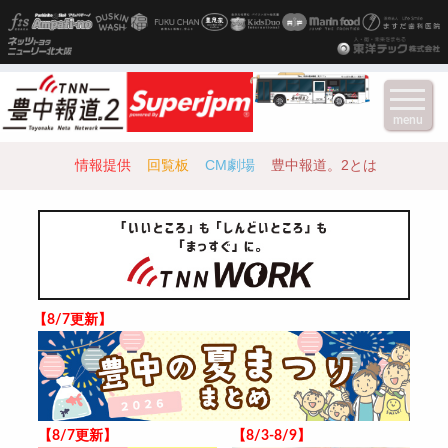
menu
情報提供
回覧板
CM劇場
豊中報道。2とは
【8/7更新】
【8/7更新】
【8/3-8/9】