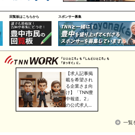
回覧板はこちらから
スポンサー募集
【求人記事掲
載を希望され
る企業さま向
け】「TNN豊
中報道。2」
の公式求人情
報サービス
「TNN
一覧
WORK」のご
掲載につきま