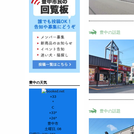
豊中の話題
豊中の天気
+
33
°
C
豊中の話題
+
33°
+
26°
豊中市
土曜日, 08