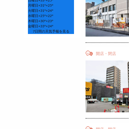
日曜日
+
33°
+
25°
月曜日
+
31°
+
25°
火曜日
+
31°
+
24°
水曜日
+
25°
+
22°
木曜日
+
30°
+
23°
金曜日
+
33°
+
24°
7日間の天気予報を見る
開店・閉店