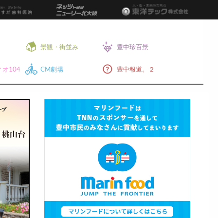
景観・街並み
豊中珍百景
オ104
CM劇場
豊中報道。２