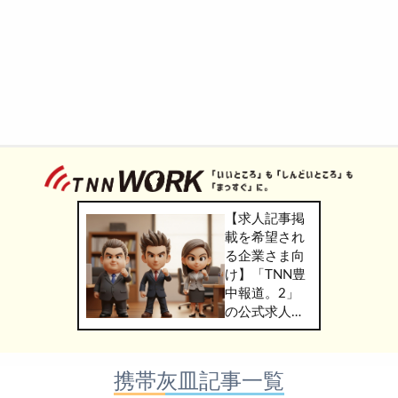
【求人記事掲
載を希望され
る企業さま向
け】「TNN豊
中報道。2」
の公式求人情
報サービス
「TNN
WORK」のご
携帯灰皿記事一覧
掲載につきま