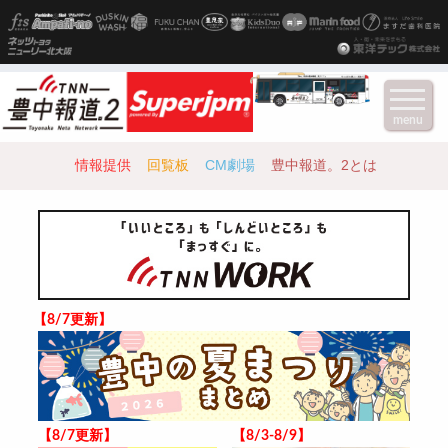
menu
情報提供
回覧板
CM劇場
豊中報道。2とは
【8/7更新】
【8/7更新】
【8/3-8/9】